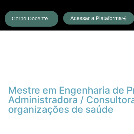
Acessar a Plataforma
Corpo Docente
Claudia M
Pires
Mestre em Engenharia de 
Administradora / Consultor
organizações de saúde