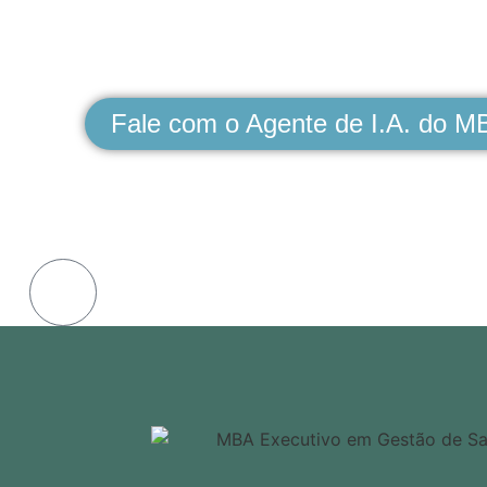
Módulo:
LOGÍSTICA E SUPRIM
ORGANIZAÇÕES DE SAÚDE
Fale com o Agente de I.A. do M