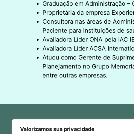
Graduação em Administração – 
Proprietária da empresa Experi
Consultora nas áreas de Admini
Paciente para instituições de 
Avaliadora Líder ONA pela IAC IB
Avaliadora Líder ACSA Internatio
Atuou como Gerente de Suprime
Planejamento no Grupo Memorial 
entre outras empresas.
Valorizamos sua privacidade
E-mail:
secretaria@carloschagas.org.br