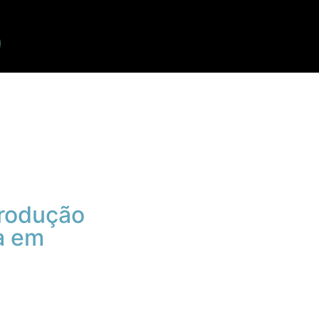
achado
Produção
a em