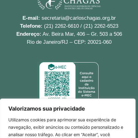
E-mail:
secretaria@carloschagas.org.br
Telefone:
(21) 2262-6610 / (21) 2262-6523
Endereço:
Av. Beira Mar, 406 – Gr. 503 a 506
Rio de Janeiro/RJ – CEP: 20021-060
Valorizamos sua privacidade
Utilizamos cookies para aprimorar sua experiência de
Redes Sociais
Instagram
navegação, exibir anúncios ou conteúdo personalizado e
analisar nosso tráfego. Ao clicar em “Aceitar”, você